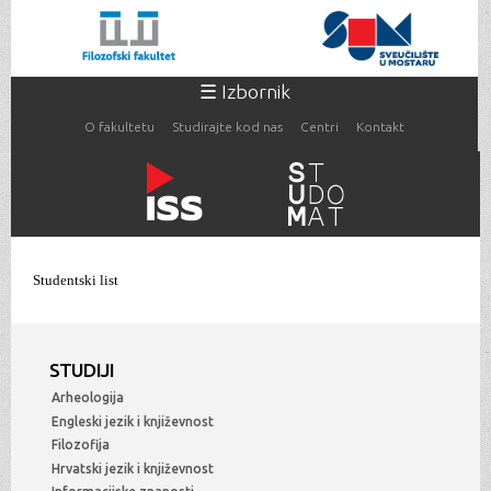
Skoči
na
glavni
sadržaj
☰ Izbornik
O fakultetu
Studirajte kod nas
Centri
Kontakt
Vi ste ovdje
Studentski list
STUDIJI
Arheologija
Engleski jezik i književnost
Filozofija
Hrvatski jezik i književnost