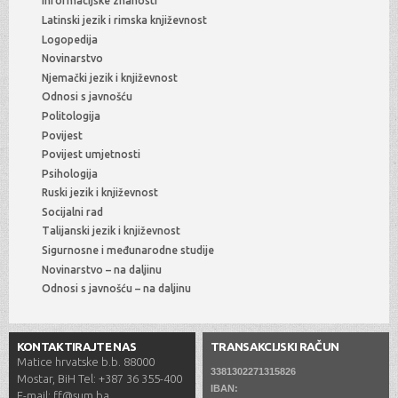
Informacijske znanosti
Latinski jezik i rimska književnost
Logopedija
Novinarstvo
Njemački jezik i književnost
Odnosi s javnošću
Politologija
Povijest
Povijest umjetnosti
Psihologija
Ruski jezik i književnost
Socijalni rad
Talijanski jezik i književnost
Sigurnosne i međunarodne studije
Novinarstvo – na daljinu
Odnosi s javnošću – na daljinu
KONTAKTIRAJTE NAS
TRANSAKCIJSKI RAČUN
Matice hrvatske b.b. 88000
3381302271315826
Mostar, BiH Tel: +387 36 355-400
IBAN:
E-mail: ff@sum.ba