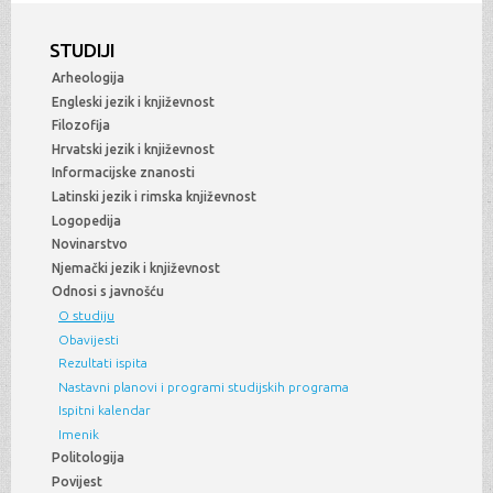
STUDIJI
Arheologija
Engleski jezik i književnost
Filozofija
Hrvatski jezik i književnost
Informacijske znanosti
Latinski jezik i rimska književnost
Logopedija
Novinarstvo
Njemački jezik i književnost
Odnosi s javnošću
O studiju
Obavijesti
Rezultati ispita
Nastavni planovi i programi studijskih programa
Ispitni kalendar
Imenik
Politologija
Povijest