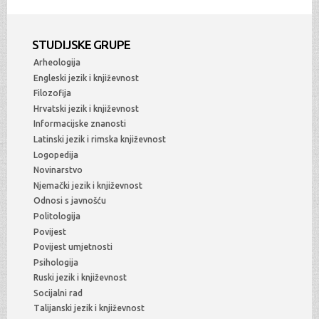
STUDIJSKE GRUPE
Arheologija
Engleski jezik i književnost
Filozofija
Hrvatski jezik i književnost
Informacijske znanosti
Latinski jezik i rimska književnost
Logopedija
Novinarstvo
Njemački jezik i književnost
Odnosi s javnošću
Politologija
Povijest
Povijest umjetnosti
Psihologija
Ruski jezik i književnost
Socijalni rad
Talijanski jezik i književnost