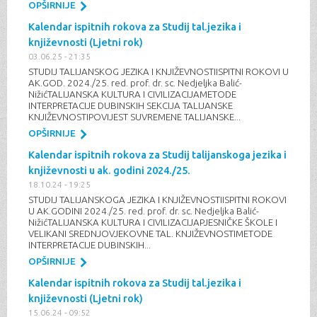
OPŠIRNIJE
Kalendar ispitnih rokova za Studij tal.jezika i
književnosti (Ljetni rok)
03.06.25 - 21:35
STUDIJ TALIJANSKOG JEZIKA I KNJIŽEVNOSTIISPITNI ROKOVI U
AK.GOD. 2024./25. red. prof. dr. sc. Nedjeljka Balić-
NižićTALIJANSKA KULTURA I CIVILIZACIJAMETODE
INTERPRETACIJE DUBINSKIH SEKCIJA TALIJANSKE
KNJIŽEVNOSTIPOVIJEST SUVREMENE TALIJANSKE...
OPŠIRNIJE
Kalendar ispitnih rokova za Studij talijanskoga jezika i
književnosti u ak. godini 2024./25.
18.10.24 - 19:25
STUDIJ TALIJANSKOGA JEZIKA I KNJIŽEVNOSTIISPITNI ROKOVI
U AK.GODINI 2024./25. red. prof. dr. sc. Nedjeljka Balić-
NižićTALIJANSKA KULTURA I CIVILIZACIJAPJESNIČKE ŠKOLE I
VELIKANI SREDNJOVJEKOVNE TAL. KNJIŽEVNOSTIMETODE
INTERPRETACIJE DUBINSKIH...
OPŠIRNIJE
Kalendar ispitnih rokova za Studij tal.jezika i
književnosti (Ljetni rok)
15.06.24 - 09:52