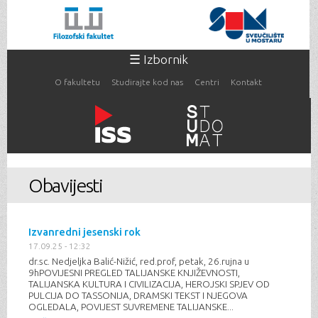
Skoči
na
glavni
sadržaj
☰ Izbornik
O fakultetu
Studirajte kod nas
Centri
Kontakt
Vi ste ovdje
Obavijesti
Izvanredni jesenski rok
17.09.25 - 12:32
dr.sc. Nedjeljka Balić-Nižić, red.prof, petak, 26.rujna u
9hPOVIJESNI PREGLED TALIJANSKE KNJIŽEVNOSTI,
TALIJANSKA KULTURA I CIVILIZACIJA, HEROJSKI SPJEV OD
PULCIJA DO TASSONIJA, DRAMSKI TEKST I NJEGOVA
OGLEDALA, POVIJEST SUVREMENE TALIJANSKE...