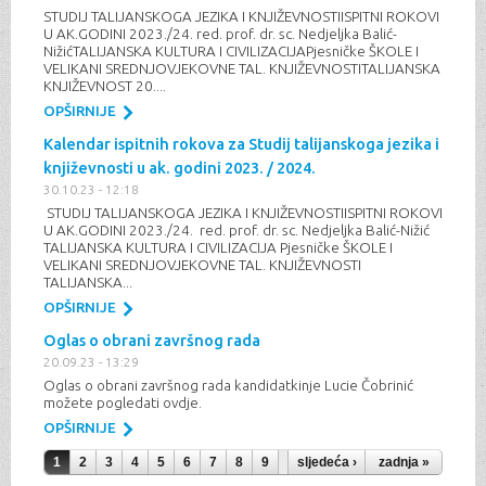
STUDIJ TALIJANSKOGA JEZIKA I KNJIŽEVNOSTIISPITNI ROKOVI
U AK.GODINI 2023./24. red. prof. dr. sc. Nedjeljka Balić-
NižićTALIJANSKA KULTURA I CIVILIZACIJAPjesničke ŠKOLE I
VELIKANI SREDNJOVJEKOVNE TAL. KNJIŽEVNOSTITALIJANSKA
KNJIŽEVNOST 20....
OPŠIRNIJE
Kalendar ispitnih rokova za Studij talijanskoga jezika i
književnosti u ak. godini 2023. / 2024.
30.10.23 - 12:18
STUDIJ TALIJANSKOGA JEZIKA I KNJIŽEVNOSTIISPITNI ROKOVI
U AK.GODINI 2023./24. red. prof. dr. sc. Nedjeljka Balić-Nižić
TALIJANSKA KULTURA I CIVILIZACIJA Pjesničke ŠKOLE I
VELIKANI SREDNJOVJEKOVNE TAL. KNJIŽEVNOSTI
TALIJANSKA...
OPŠIRNIJE
Oglas o obrani završnog rada
20.09.23 - 13:29
Oglas o obrani završnog rada kandidatkinje Lucie Čobrinić
možete pogledati ovdje.
OPŠIRNIJE
Stranice
1
2
3
4
5
6
7
8
9
…
sljedeća ›
zadnja »