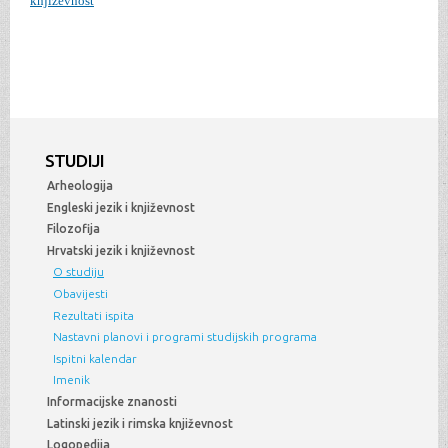
književnost
STUDIJI
Arheologija
Engleski jezik i književnost
Filozofija
Hrvatski jezik i književnost
O studiju
Obavijesti
Rezultati ispita
Nastavni planovi i programi studijskih programa
Ispitni kalendar
Imenik
Informacijske znanosti
Latinski jezik i rimska književnost
Logopedija