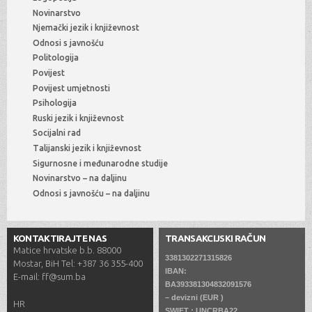
Novinarstvo
Njemački jezik i književnost
Odnosi s javnošću
Politologija
Povijest
Povijest umjetnosti
Psihologija
Ruski jezik i književnost
Socijalni rad
Talijanski jezik i književnost
Sigurnosne i međunarodne studije
Novinarstvo – na daljinu
Odnosi s javnošću – na daljinu
KONTAKTIRAJTE NAS
TRANSAKCIJSKI RAČUN
Matice hrvatske b.b. 88000
3381302271315826
Mostar, BiH Tel: +387 36 355-400
IBAN:
E-mail: ff@sum.ba
BA393381304832091576
– devizni (EUR )
HR
SWIFT : UNCRBA22