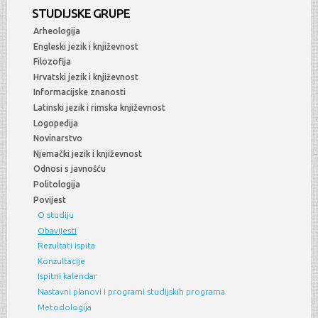
STUDIJSKE GRUPE
Arheologija
Engleski jezik i književnost
Filozofija
Hrvatski jezik i književnost
Informacijske znanosti
Latinski jezik i rimska književnost
Logopedija
Novinarstvo
Njemački jezik i književnost
Odnosi s javnošću
Politologija
Povijest
O studiju
Obavijesti
Rezultati ispita
Konzultacije
Ispitni kalendar
Nastavni planovi i programi studijskih programa
Metodologija