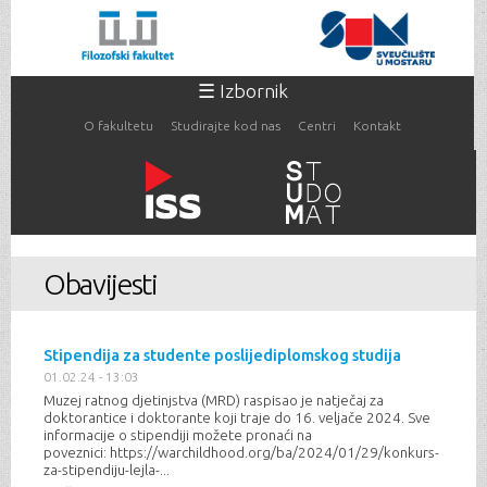
Skoči
na
glavni
sadržaj
☰ Izbornik
O fakultetu
Studirajte kod nas
Centri
Kontakt
Vi ste ovdje
Obavijesti
Stipendija za studente poslijediplomskog studija
01.02.24 - 13:03
Muzej ratnog djetinjstva (MRD) raspisao je natječaj za
doktorantice i doktorante koji traje do 16. veljače 2024. Sve
informacije o stipendiji možete pronaći na
poveznici: https://warchildhood.org/ba/2024/01/29/konkurs-
za-stipendiju-lejla-...