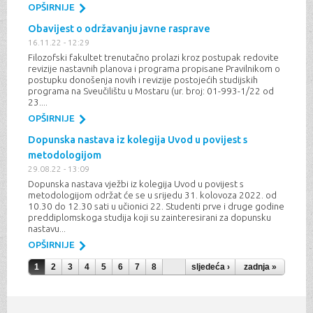
OPŠIRNIJE
Obavijest o održavanju javne rasprave
16.11.22 - 12:29
Filozofski fakultet trenutačno prolazi kroz postupak redovite
revizije nastavnih planova i programa propisane Pravilnikom o
postupku donošenja novih i revizije postojećih studijskih
programa na Sveučilištu u Mostaru (ur. broj: 01-993-1/22 od
23....
OPŠIRNIJE
Dopunska nastava iz kolegija Uvod u povijest s
metodologijom
29.08.22 - 13:09
Dopunska nastava vježbi iz kolegija Uvod u povijest s
metodologijom održat će se u srijedu 31. kolovoza 2022. od
10.30 do 12.30 sati u učionici 22. Studenti prve i druge godine
preddiplomskoga studija koji su zainteresirani za dopunsku
nastavu...
OPŠIRNIJE
Stranice
1
2
3
4
5
6
7
8
sljedeća ›
zadnja »