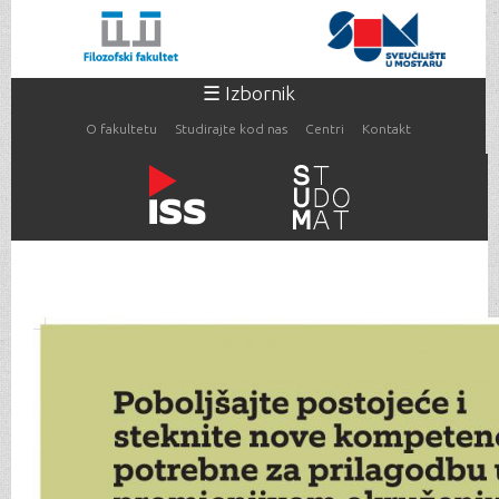
Skoči
na
glavni
sadržaj
☰ Izbornik
O fakultetu
Studirajte kod nas
Centri
Kontakt
Vi ste ovdje