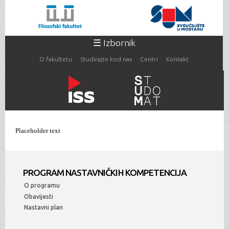
Skoči
na
glavni
sadržaj
☰ Izbornik
O fakultetu
Studirajte kod nas
Centri
Kontakt
Vi ste ovdje
Placeholder text
PROGRAM NASTAVNIČKIH KOMPETENCIJA
O programu
Obavijesti
Nastavni plan