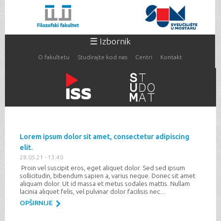
Skoči
na
glavni
sadržaj
☰ Izbornik
O fakultetu
Studirajte kod nas
Centri
Kontakt
Vi ste ovdje
Lorem ipsum dolor sit amet, consectetur adipiscing
elit.
28.05.21 - 13:40
Proin vel suscipit eros, eget aliquet dolor. Sed sed ipsum
sollicitudin, bibendum sapien a, varius neque. Donec sit amet
aliquam dolor. Ut id massa et metus sodales mattis. Nullam
lacinia aliquet felis, vel pulvinar dolor facilisis nec....
OPŠIRNIJE