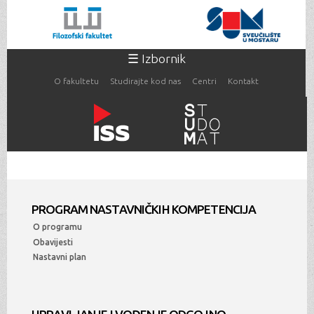
Skoči
na
glavni
sadržaj
☰ Izbornik
O fakultetu
Studirajte kod nas
Centri
Kontakt
Vi ste ovdje
PROGRAM NASTAVNIČKIH KOMPETENCIJA
O programu
Obavijesti
Nastavni plan