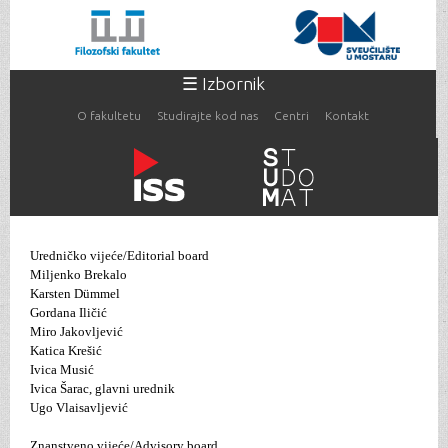
Skoči
na
glavni
sadržaj
☰ Izbornik
O fakultetu
Studirajte kod nas
Centri
Kontakt
Vi ste ovdje
Uredničko vijeće/Editorial board
Miljenko Brekalo
Karsten Dümmel
Gordana Iličić
Miro Jakovljević
Katica Krešić
Ivica Musić
Ivica Šarac, glavni urednik
Ugo Vlaisavljević
Znanstveno vijeće/Advisory board