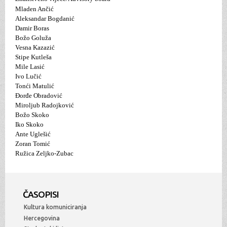
Mladen Ančić
Aleksandar Bogdanić
Damir Boras
Božo Goluža
Vesna Kazazić
Stipe Kutleša
Mile Lasić
Ivo Lučić
Tonći Matulić
Đorđe Obradović
Miroljub Radojković
Božo Skoko
Iko Skoko
Ante Uglešić
Zoran Tomić
Ružica Zeljko-Zubac
ČASOPISI
Kultura komuniciranja
Hercegovina