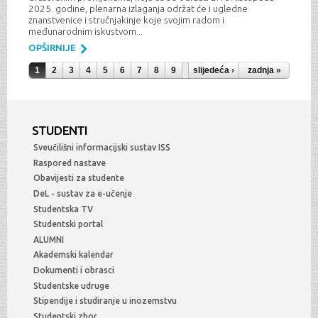
2025. godine, plenarna izlaganja održat će i ugledne
znanstvenice i stručnjakinje koje svojim radom i
međunarodnim iskustvom...
OPŠIRNIJE
Stranice
1
2
3
4
5
6
7
8
9
…
slijedeća ›
zadnja »
STUDENTI
Sveučilišni informacijski sustav ISS
Raspored nastave
Obavijesti za studente
DeL - sustav za e-učenje
Studentska TV
Studentski portal
ALUMNI
Akademski kalendar
Dokumenti i obrasci
Studentske udruge
Stipendije i studiranje u inozemstvu
Studentski zbor