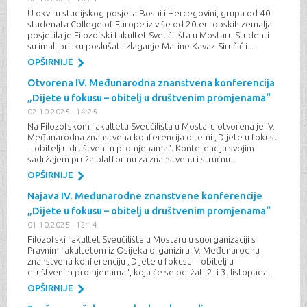
U okviru studijskog posjeta Bosni i Hercegovini, grupa od 40
studenata College of Europe iz više od 20 europskih zemalja
posjetila je Filozofski fakultet Sveučilišta u Mostaru.Studenti
su imali priliku poslušati izlaganje Marine Kavaz-Siručić i...
OPŠIRNIJE
Otvorena IV. Međunarodna znanstvena konferencija
„Dijete u fokusu – obitelj u društvenim promjenama“
02.10.2025 - 14:25
Na Filozofskom fakultetu Sveučilišta u Mostaru otvorena je IV.
Međunarodna znanstvena konferencija o temi „Dijete u fokusu
– obitelj u društvenim promjenama“. Konferencija svojim
sadržajem pruža platformu za znanstvenu i stručnu...
OPŠIRNIJE
Najava IV. Međunarodne znanstvene konferencije
„Dijete u fokusu – obitelj u društvenim promjenama“
01.10.2025 - 12:14
Filozofski fakultet Sveučilišta u Mostaru u suorganizaciji s
Pravnim fakultetom iz Osijeka organizira IV. Međunarodnu
znanstvenu konferenciju „Dijete u fokusu – obitelj u
društvenim promjenama“, koja će se održati 2. i 3. listopada...
OPŠIRNIJE