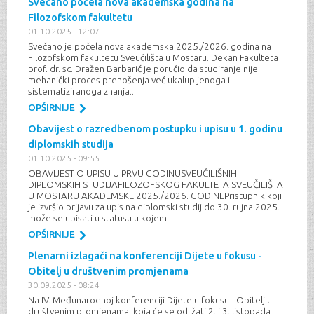
Svečano počela nova akademska godina na
Filozofskom fakultetu
01.10.2025 - 12:07
Svečano je počela nova akademska 2025./2026. godina na
Filozofskom fakultetu Sveučilišta u Mostaru. Dekan Fakulteta
prof. dr. sc. Dražen Barbarić je poručio da studiranje nije
mehanički proces prenošenja već ukalupljenoga i
sistematiziranoga znanja...
OPŠIRNIJE
Obavijest o razredbenom postupku i upisu u 1. godinu
diplomskih studija
01.10.2025 - 09:55
OBAVIJEST O UPISU U PRVU GODINUSVEUČILIŠNIH
DIPLOMSKIH STUDIJAFILOZOFSKOG FAKULTETA SVEUČILIŠTA
U MOSTARU AKADEMSKE 2025./2026. GODINEPristupnik koji
je izvršio prijavu za upis na diplomski studij do 30. rujna 2025.
može se upisati u statusu u kojem...
OPŠIRNIJE
Plenarni izlagači na konferenciji Dijete u fokusu -
Obitelj u društvenim promjenama
30.09.2025 - 08:24
Na IV. Međunarodnoj konferenciji Dijete u fokusu - Obitelj u
društvenim promjenama, koja će se održati 2. i 3. listopada