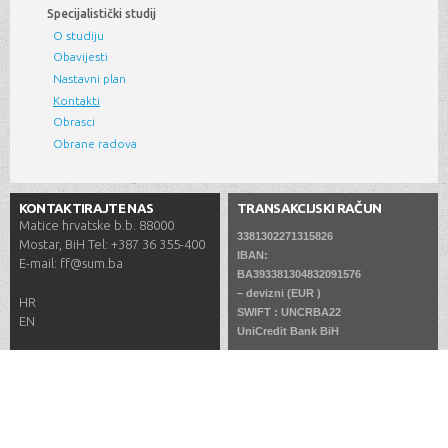
Specijalistički studij
O studiju
Obavijesti
Nastavni plan
Kontakti
Obrasci
Obrane radova
KONTAKTIRAJTE NAS
TRANSAKCIJSKI RAČUN
Matice hrvatske b.b. 88000
3381302271315826
Mostar, BiH Tel: +387 36 355-400
IBAN:
E-mail: ff@sum.ba
BA393381304832091576
– devizni (EUR )
HR
SWIFT : UNCRBA22
EN
UniCredit Bank BiH