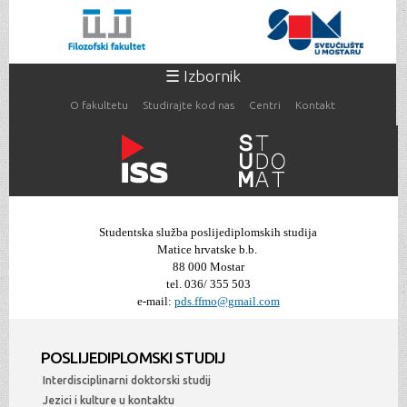
Skoči
na
glavni
sadržaj
☰ Izbornik
O fakultetu
Studirajte kod nas
Centri
Kontakt
Vi ste ovdje
Studentska služba poslijediplomskih studija
Matice hrvatske b.b.
88 000 Mostar
tel. 036/ 355 503
e-mail:
pds.ffmo@gmail.com
POSLIJEDIPLOMSKI STUDIJ
Interdisciplinarni doktorski studij
Jezici i kulture u kontaktu