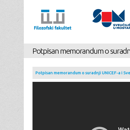
You are here
Potpisan memorandum o suradnji
Potpisan memorandum o suradnji UNICEF-a i Sveu