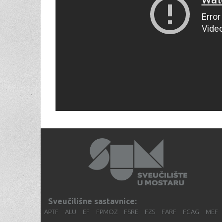
Sveučilišne sastavnice:
APTF
ALU
EF
FPMOZ
FSRE
FZS
FARF
FGAG
MEF