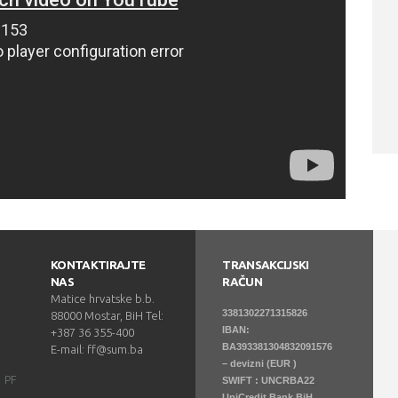
KONTAKTIRAJTE
TRANSAKCIJSKI
NAS
RAČUN
Matice hrvatske b.b.
3381302271315826
88000 Mostar, BiH Tel:
IBAN:
+387 36 355-400
BA393381304832091576
E-mail: ff@sum.ba
– devizni (EUR )
PF
SWIFT : UNCRBA22
UniCredit Bank BiH