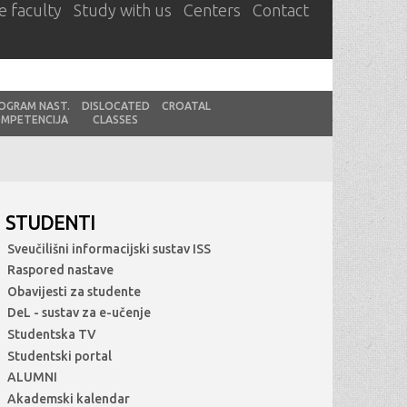
e faculty
Study with us
Centers
Contact
OGRAM NAST.
DISLOCATED
CROATAL
MPETENCIJA
CLASSES
STUDENTI
Sveučilišni informacijski sustav ISS
Raspored nastave
Obavijesti za studente
DeL - sustav za e-učenje
Studentska TV
Studentski portal
ALUMNI
Akademski kalendar