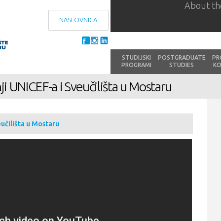
About th
Skip to
main
NASLOVNICA
content
STUDIJSKI
POSTGRADUATE
PR
PROGRAMI
STUDIES
KO
 UNICEF-a i Sveučilišta u Mostaru
čilišta u Mostaru