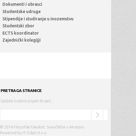
Dokumenti i obrasci
Studentske udruge
Stipendije i studiranje u inozemstvu
Studentski zbor
ECTS koordinator
Zajednički kolegijji
PRETRAGA STRANICE
Upišite traženi pojam ili riječ...
Search form
Search
© 2014 Filozofski fakultet. Sveučilište u Mostaru.
Powered by
IT Odjel d.o.o.