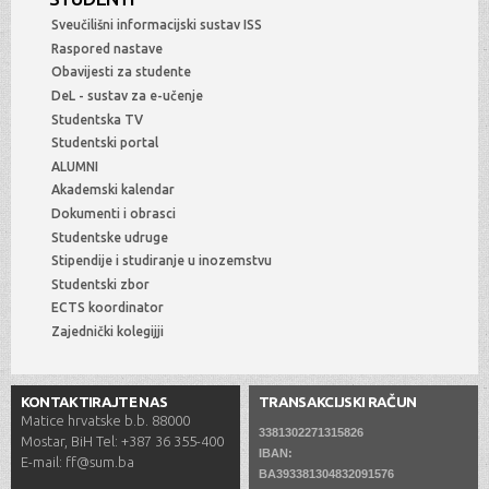
Sveučilišni informacijski sustav ISS
Raspored nastave
Obavijesti za studente
DeL - sustav za e-učenje
Studentska TV
Studentski portal
ALUMNI
Akademski kalendar
Dokumenti i obrasci
Studentske udruge
Stipendije i studiranje u inozemstvu
Studentski zbor
ECTS koordinator
Zajednički kolegijji
KONTAKTIRAJTE NAS
TRANSAKCIJSKI RAČUN
Matice hrvatske b.b. 88000
3381302271315826
Mostar, BiH Tel: +387 36 355-400
IBAN:
E-mail: ff@sum.ba
BA393381304832091576